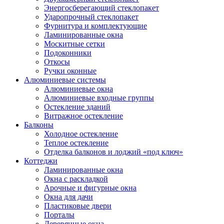
Энергосберегающий стеклопакет
Ударопрочный стеклопакет
Фурнитура и комплектующие
Ламинированные окна
Москитные сетки
Подоконники
Откосы
Ручки оконные
Алюминиевые системы
Алюминиевые окна
Алюминиевые входные группы
Остекление зданий
Витражное остекление
Балконы
Холодное остекление
Теплое остекление
Отделка балконов и лоджий «под ключ»
Коттеджи
Ламинированные окна
Окна с раскладкой
Арочные и фигурные окна
Окна для дачи
Пластиковые двери
Порталы
Деревянные окна