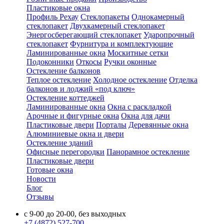
Пластиковые окна
Профиль Рехау
Стеклопакеты
Однокамерный
стеклопакет
Двухкамерный стеклопакет
Энергосберегающий стеклопакет
Ударопрочный
стеклопакет
Фурнитура и комплектующие
Ламинированные окна
Москитные сетки
Подоконники
Откосы
Ручки оконные
Остекление балконов
Теплое остекление
Холодное остекление
Отделка
балконов и лоджий «под ключ»
Остекление коттеджей
Ламинированные окна
Окна с раскладкой
Арочные и фигурные окна
Окна для дачи
Пластиковые двери
Порталы
Деревянные окна
Алюминиевые окна и двери
Остекление зданий
Офисные перегородки
Панорамное остекление
Пластиковые двери
Готовые окна
Новости
Блог
Отзывы
с 9-00 до 20-00, без выходных
+7 (4872) 527-700