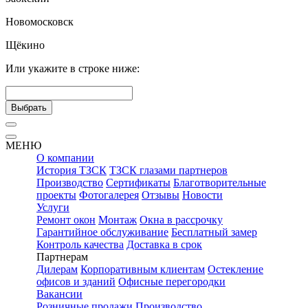
Новомосковск
Щёкино
Или укажите в строке ниже:
Выбрать
МЕНЮ
О компании
История ТЗСК
ТЗСК глазами партнеров
Производство
Сертификаты
Благотворительные
проекты
Фотогалерея
Отзывы
Новости
Услуги
Ремонт окон
Монтаж
Окна в рассрочку
Гарантийное обслуживание
Бесплатный замер
Контроль качества
Доставка в срок
Партнерам
Дилерам
Корпоративным клиентам
Остекление
офисов и зданий
Офисные перегородки
Вакансии
Розничные продажи
Производство