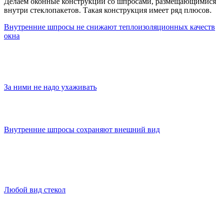
Делаем оконные конструкции со шпросами, размещающимися
внутри стеклопакетов. Такая конструкция имеет ряд плюсов.
Внутренние шпросы не снижают теплоизоляционных качеств
окна
При их размещении внутри стеклопакета на нарушается
целостность стекол. Благодаря этому теплоизоляционные
характеристики окон не меняются.
За ними не надо ухаживать
На шпроссах, располагающихся внутри стеклопакета, не
скапливается грязь. Такие окна легко мыть.
Внутренние шпросы сохраняют внешний вид
Декоративные элементы, размещаются внутри стеклопакета,
не подвержены воздействию внешних факторов (влага,
бытовая химия и пр.). Они не выгорают на солнце, не
деформируются при перепадах температур.
Любой вид стекол
Раскладка может применяться как в стандартных
стеклопакетах, так и в стеклопакетах с