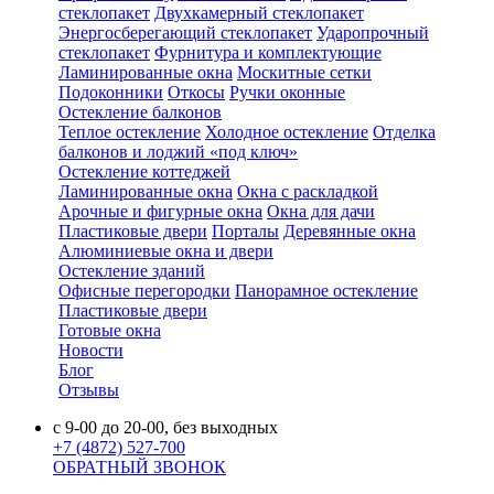
стеклопакет
Двухкамерный стеклопакет
Энергосберегающий стеклопакет
Ударопрочный
стеклопакет
Фурнитура и комплектующие
Ламинированные окна
Москитные сетки
Подоконники
Откосы
Ручки оконные
Остекление балконов
Теплое остекление
Холодное остекление
Отделка
балконов и лоджий «под ключ»
Остекление коттеджей
Ламинированные окна
Окна с раскладкой
Арочные и фигурные окна
Окна для дачи
Пластиковые двери
Порталы
Деревянные окна
Алюминиевые окна и двери
Остекление зданий
Офисные перегородки
Панорамное остекление
Пластиковые двери
Готовые окна
Новости
Блог
Отзывы
с 9-00 до 20-00, без выходных
+7 (4872) 527-700
ОБРАТНЫЙ ЗВОНОК