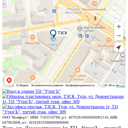
ООО "Комфорт": ИНН: 7105519780, р/с: 40702810666000002143, БИК:
047003608, к/с: 30101810300000000608