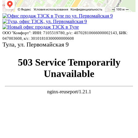
ООО "Комфорт": ИНН: 7105519780, р/с: 40702810666000002143, БИК:
047003608, к/с: 30101810300000000608
Тула, ул. Первомайская 9