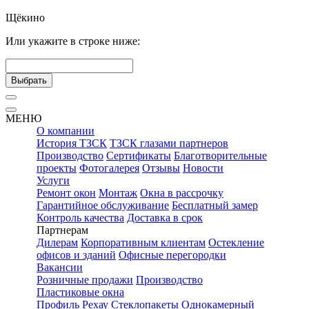
Щёкино
Или укажите в строке ниже:
Выбрать
МЕНЮ
О компании
История ТЗСК
ТЗСК глазами партнеров
Производство
Сертификаты
Благотворительные
проекты
Фотогалерея
Отзывы
Новости
Услуги
Ремонт окон
Монтаж
Окна в рассрочку
Гарантийное обслуживание
Бесплатный замер
Контроль качества
Доставка в срок
Партнерам
Дилерам
Корпоративным клиентам
Остекление
офисов и зданий
Офисные перегородки
Вакансии
Розничные продажи
Производство
Пластиковые окна
Профиль Рехау
Стеклопакеты
Однокамерный