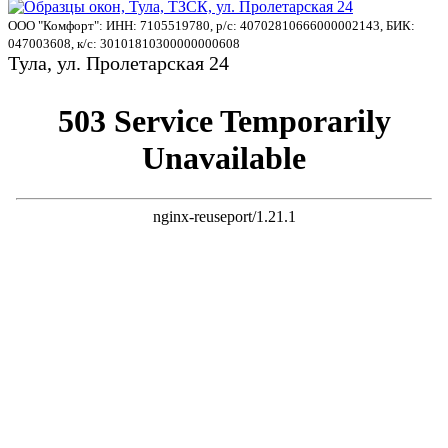
ООО "Комфорт": ИНН: 7105519780, р/с: 40702810666000002143, БИК:
047003608, к/с: 30101810300000000608
Тула, ул. Пролетарская 24