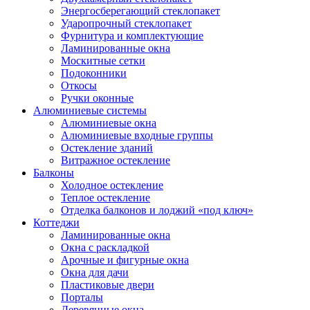
Энергосберегающий стеклопакет
Ударопрочный стеклопакет
Фурнитура и комплектующие
Ламинированные окна
Москитные сетки
Подоконники
Откосы
Ручки оконные
Алюминиевые системы
Алюминиевые окна
Алюминиевые входные группы
Остекление зданий
Витражное остекление
Балконы
Холодное остекление
Теплое остекление
Отделка балконов и лоджий «под ключ»
Коттеджи
Ламинированные окна
Окна с раскладкой
Арочные и фигурные окна
Окна для дачи
Пластиковые двери
Порталы
Деревянные окна