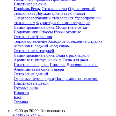
Пластиковые окна
Профиль Рехау
Стеклопакеты
Однокамерный
стеклопакет
Двухкамерный стеклопакет
Энергосберегающий стеклопакет
Ударопрочный
стеклопакет
Фурнитура и комплектующие
Ламинированные окна
Москитные сетки
Подоконники
Откосы
Ручки оконные
Остекление балконов
Теплое остекление
Холодное остекление
Отделка
балконов и лоджий «под ключ»
Остекление коттеджей
Ламинированные окна
Окна с раскладкой
Арочные и фигурные окна
Окна для дачи
Пластиковые двери
Порталы
Деревянные окна
Алюминиевые окна и двери
Остекление зданий
Офисные перегородки
Панорамное остекление
Пластиковые двери
Готовые окна
Новости
Блог
Отзывы
с 9-00 до 20-00, без выходных
+7 (4872) 527-700