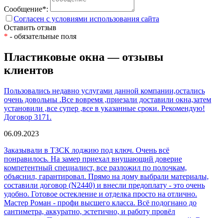
Сообщение*:
Согласен с условиями использования сайта
Оставить отзыв
*
- обязательные поля
Пластиковые окна — отзывы
клиентов
Пользовались недавно услугами данной компании,остались
очень довольны .Все вовремя ,приезали доставили окна,затем
установили ,все супер ,все в указанные сроки. Рекомендую!
Договор 3171.
06.09.2023
Заказывали в ТЗСК лоджию под ключ. Очень всё
понравилось. На замер приехал внушающий доверие
компетентный специалист, все разложил по полочкам,
объяснил, гарантировал. Прямо на дому выбрали материалы,
составили договор (N2440) и внесли предоплату - это очень
удобно. Готовое остекление и отделка просто на отлично.
Мастер Роман - профи высшего класса. Всё подогнано до
сантиметра, аккуратно, эстетично, и работу провёл