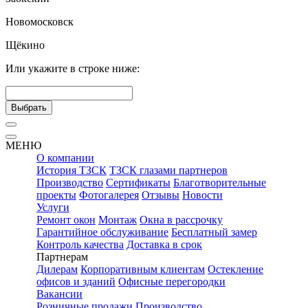
Новомосковск
Щёкино
Или укажите в строке ниже:
Выбрать
МЕНЮ
О компании
История ТЗСК
ТЗСК глазами партнеров
Производство
Сертификаты
Благотворительные
проекты
Фотогалерея
Отзывы
Новости
Услуги
Ремонт окон
Монтаж
Окна в рассрочку
Гарантийное обслуживание
Бесплатный замер
Контроль качества
Доставка в срок
Партнерам
Дилерам
Корпоративным клиентам
Остекление
офисов и зданий
Офисные перегородки
Вакансии
Розничные продажи
Производство