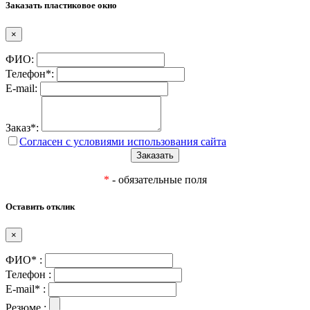
Заказать пластиковое окно
×
ФИО:
Телефон*:
E-mail:
Заказ*:
Согласен с условиями использования сайта
*
- обязательные поля
Оставить отклик
×
ФИО* :
Телефон :
E-mail* :
Резюме :