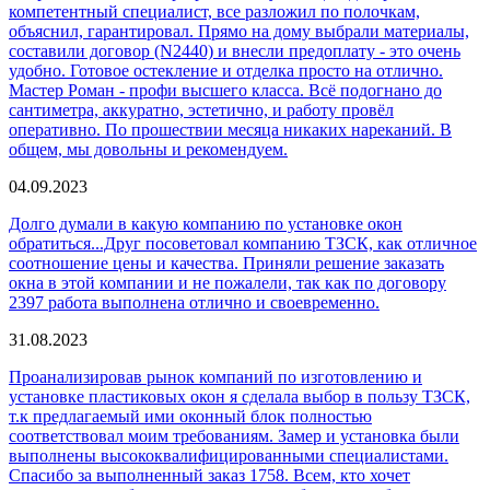
компетентный специалист, все разложил по полочкам,
объяснил, гарантировал. Прямо на дому выбрали материалы,
составили договор (N2440) и внесли предоплату - это очень
удобно. Готовое остекление и отделка просто на отлично.
Мастер Роман - профи высшего класса. Всё подогнано до
сантиметра, аккуратно, эстетично, и работу провёл
оперативно. По прошествии месяца никаких нареканий. В
общем, мы довольны и рекомендуем.
04.09.2023
Долго думали в какую компанию по установке окон
обратиться...Друг посоветовал компанию ТЗСК, как отличное
соотношение цены и качества. Приняли решение заказать
окна в этой компании и не пожалели, так как по договору
2397 работа выполнена отлично и своевременно.
31.08.2023
Проанализировав рынок компаний по изготовлению и
установке пластиковых окон я сделала выбор в пользу ТЗСК,
т.к предлагаемый ими оконный блок полностью
соответствовал моим требованиям. Замер и установка были
выполнены высококвалифицированными специалистами.
Спасибо за выполненный заказ 1758. Всем, кто хочет