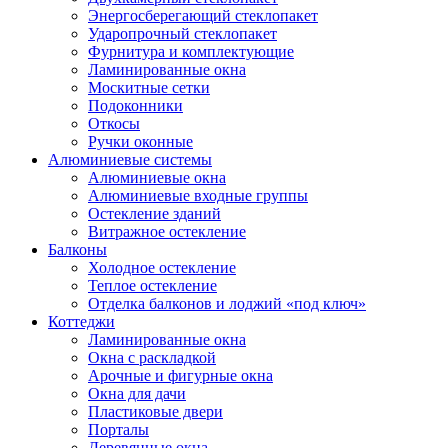
Энергосберегающий стеклопакет
Ударопрочный стеклопакет
Фурнитура и комплектующие
Ламинированные окна
Москитные сетки
Подоконники
Откосы
Ручки оконные
Алюминиевые системы
Алюминиевые окна
Алюминиевые входные группы
Остекление зданий
Витражное остекление
Балконы
Холодное остекление
Теплое остекление
Отделка балконов и лоджий «под ключ»
Коттеджи
Ламинированные окна
Окна с раскладкой
Арочные и фигурные окна
Окна для дачи
Пластиковые двери
Порталы
Деревянные окна