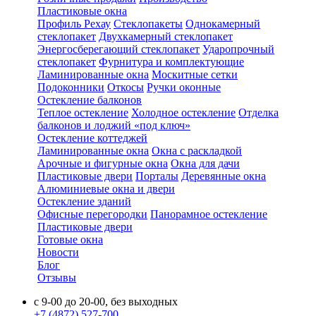
Пластиковые окна
Профиль Рехау
Стеклопакеты
Однокамерный
стеклопакет
Двухкамерный стеклопакет
Энергосберегающий стеклопакет
Ударопрочный
стеклопакет
Фурнитура и комплектующие
Ламинированные окна
Москитные сетки
Подоконники
Откосы
Ручки оконные
Остекление балконов
Теплое остекление
Холодное остекление
Отделка
балконов и лоджий «под ключ»
Остекление коттеджей
Ламинированные окна
Окна с раскладкой
Арочные и фигурные окна
Окна для дачи
Пластиковые двери
Порталы
Деревянные окна
Алюминиевые окна и двери
Остекление зданий
Офисные перегородки
Панорамное остекление
Пластиковые двери
Готовые окна
Новости
Блог
Отзывы
с 9-00 до 20-00, без выходных
+7 (4872) 527-700