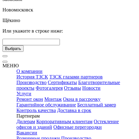
Новомосковск
Щёкино
Или укажите в строке ниже:
Выбрать
МЕНЮ
О компании
История ТЗСК
ТЗСК глазами партнеров
Производство
Сертификаты
Благотворительные
проекты
Фотогалерея
Отзывы
Новости
Услуги
Ремонт окон
Монтаж
Окна в рассрочку
Гарантийное обслуживание
Бесплатный замер
Контроль качества
Доставка в срок
Партнерам
Дилерам
Корпоративным клиентам
Остекление
офисов и зданий
Офисные перегородки
Вакансии
Розничные продажи
Производство