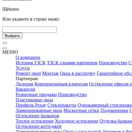
Щёкино
Или укажите в строке ниже:
Выбрать
МЕНЮ
О компании
История ТЗСК
ТЗСК глазами партнеров
Производство
С
Услуги
Ремонт окон
Монтаж
Окна в рассрочку
Гарантийное обс
Партнерам
Дилерам
Корпоративным клиентам
Остекление офисов 
Вакансии
Розничные продажи
Производство
Пластиковые окна
Профиль Рехау
Стеклопакеты
Однокамерный стеклопаке
Ламинированные окна
Москитные сетки
Подоконники
Остекление балконов
Теплое остекление
Холодное остекление
Отделка балкон
Остекление коттеджей
Ламинированные окна
Окна с раскладкой
Арочные и фи