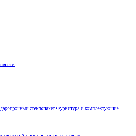
овости
даропрочный стеклопакет
Фурнитура и комплектующие
нные окна
Алюминиевые окна и двери