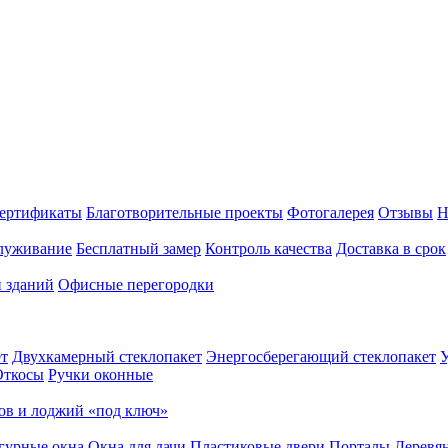
ертификаты
Благотворительные проекты
Фотогалерея
Отзывы
Н
луживание
Бесплатный замер
Контроль качества
Доставка в срок
и зданий
Офисные перегородки
т
Двухкамерный стеклопакет
Энергосберегающий стеклопакет
У
Откосы
Ручки оконные
ов и лоджий «под ключ»
гурные окна
Окна для дачи
Пластиковые двери
Порталы
Деревя